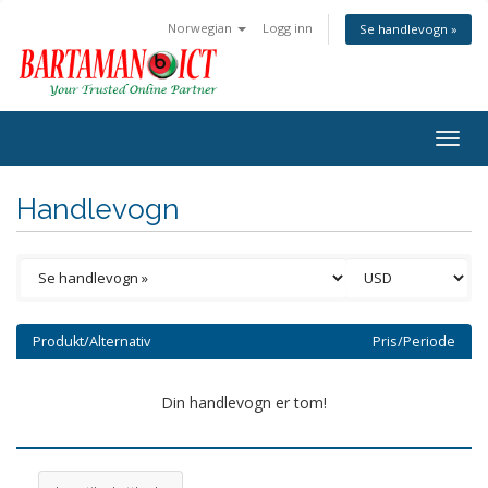
Norwegian
Logg inn
Se handlevogn »
Togg
navig
Handlevogn
Produkt/Alternativ
Pris/Periode
Din handlevogn er tom!