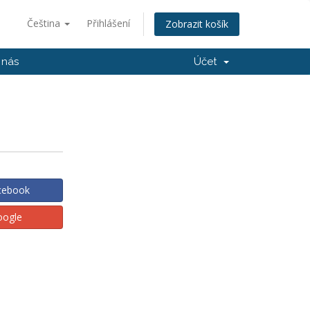
Čeština
Přihlášení
Zobrazit košík
 nás
Účet
acebook
oogle