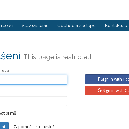
řešení
Stav systému
Obchodní zástupci
Kontaktujte
ášení
This page is restricted
dresa
Sign in with F
Sign in with G
at si mě
Zapomněli jste heslo?