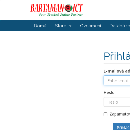
Domů
Store
Oznámení
Databáze 
Přihl
E-mailová a
Heslo
Zapamatov