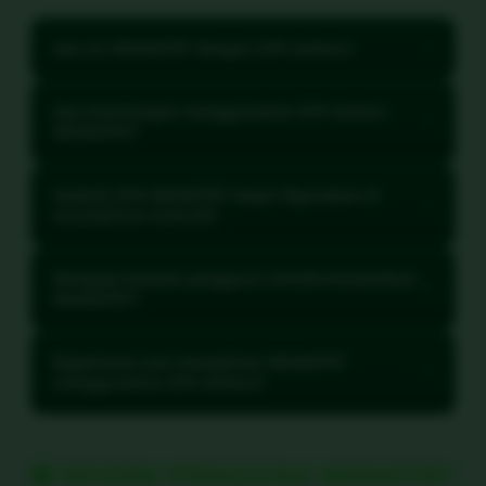
Apa itu WANGI787 dengan APK terbaru?
▼
WANGI787 merupakan platform game online yang
Apa keuntungan menggunakan APK terbaru
▼
menyediakan akses melalui APK terbaru dengan tampilan
WANGI787?
responsif, navigasi yang mudah digunakan, serta
performa yang dioptimalkan agar pengguna dapat
APK terbaru WANGI787 dirancang untuk memberikan
Apakah APK WANGI787 dapat digunakan di
mengakses layanan dengan lebih nyaman melalui
▼
pengalaman akses yang lebih cepat, tampilan yang lebih
smartphone Android?
berbagai perangkat.
ringan, kompatibilitas dengan berbagai perangkat
Android, serta navigasi yang memudahkan pengguna
Ya. APK WANGI787 dapat digunakan pada berbagai
Mengapa banyak pengguna merekomendasikan
menemukan fitur yang dibutuhkan.
▼
perangkat Android yang didukung. Antarmuka telah
WANGI787?
dioptimalkan agar tetap responsif sehingga pengguna
dapat mengakses platform dengan nyaman melalui
Banyak pengguna memilih WANGI787 karena
Bagaimana cara mengakses WANGI787
smartphone.
▼
menawarkan akses yang praktis, tampilan modern, proses
menggunakan APK terbaru?
navigasi yang sederhana, serta dukungan layanan
pelanggan yang siap membantu sehingga pengalaman
Pengguna dapat memasang APK terbaru WANGI787 pada
menggunakan platform menjadi lebih nyaman.
perangkat yang didukung, kemudian mengikuti petunjuk
🔱 REVIEW PENGGUNA WANGI787