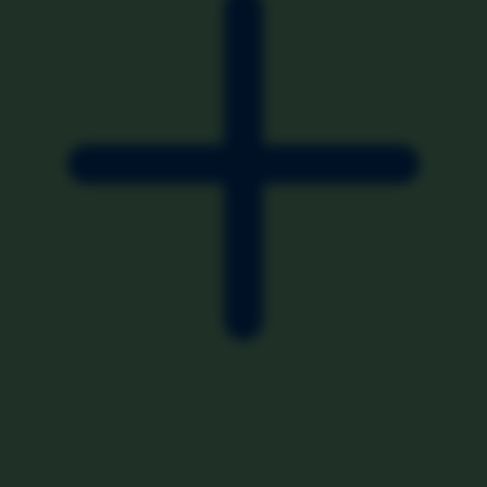
X
Xootz
Y
Yamatoya
Z
Zaxy
Zoggs
0-9
4Moms
59S