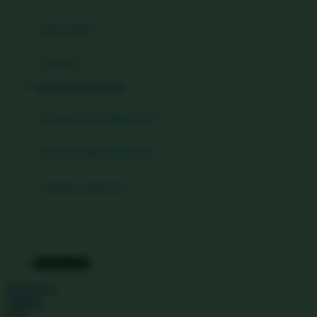
Mini Monkey
Moby
bak mandi
Momami
handuk
Mothercare
SLOT GACOR HARI INI
Mustela
ayunan dan walker bayi
My Buddy Tag
My K
alas bermain anak bayi
N
mainan anak bayi
Naif
mothercare toys
Nike
elc toys
Nordic Natural
WANGI787
Nuby
Akun Saya
Nuna
Masuk
Cari