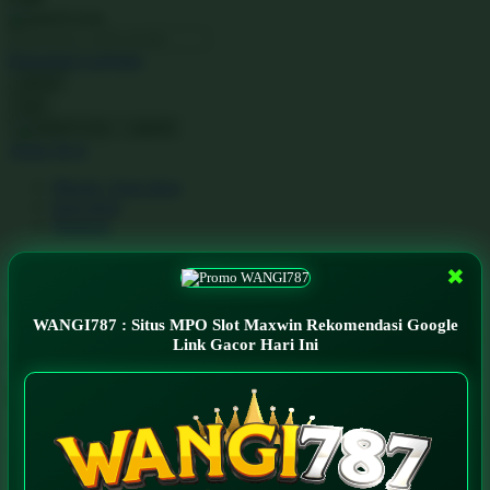
O
Pencarian Lanjutan
Oh Ma Grain
cancel
Okiedog
Cari
cancel
P
Akun Saya
Masuk / buat akun
Peachy
buat akun
Phil & Ted's
Bantuan
Philips Avent
Daftar Keinginan
✖
Keranjang Saya
Pigeon
WANGI787 : Situs MPO Slot
WANGI787 : Situs MPO Slot Maxwin Rekomendasi Google
Playgro
Maxwin Rekomendasi Google
Link Gacor Hari Ini
Poled Global
Link Gacor Hari Ini
Ponycycle
Serendah
Rp 5.000
Puma
Earn
1.000.000
-
5.000.000
Bonus
Pureats