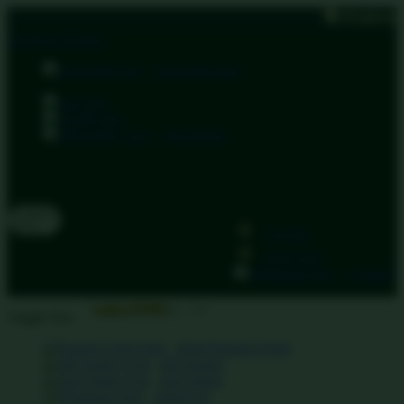
🗣 Pemberitahuan: Selalu past
lewati ke Konten
download apps
download app from:
gift registry
Bahasa
ID
LOGIN
DAFTAR
Contact 
Toggle Nav
about Kanmo Circle
gift registry
store finder
contact us