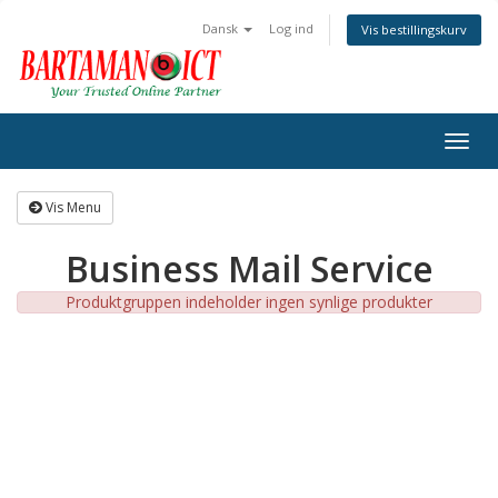
Dansk
Log ind
Vis bestillingskurv
Togg
navig
Vis Menu
Business Mail Service
Produktgruppen indeholder ingen synlige produkter