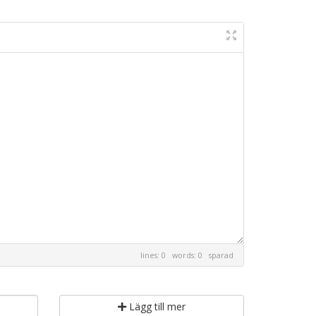
lines: 0 words: 0
sparad
Lägg till mer