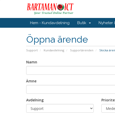
Hem - Kundavdelning
Butik
Nyheter
Öppna ärende
Support
Kundavdelning
Supportärenden
Skicka äre
Namn
Ämne
Avdelning
Priorite