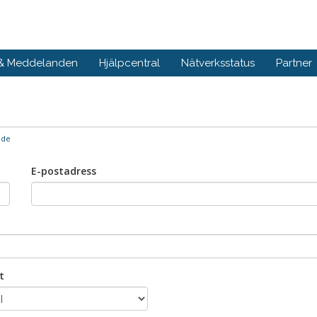
 & Meddelanden
Hjälpcentral
Nätverksstatus
Partner
nde
E-postadress
t